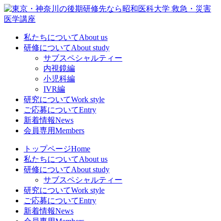
私たちについて
About us
研修について
About study
サブスペシャルティー
内視鏡編
小児科編
IVR編
研究について
Work style
ご応募について
Entry
新着情報
News
会員専用
Members
トップページ
Home
私たちについて
About us
研修について
About study
サブスペシャルティー
研究について
Work style
ご応募について
Entry
新着情報
News