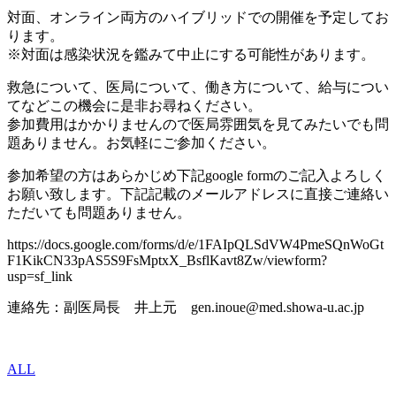
対面、オンライン両方のハイブリッドでの開催を予定してお
ります。
※対面は感染状況を鑑みて中止にする可能性があります。
救急について、医局について、働き方について、給与につい
てなどこの機会に是非お尋ねください。
参加費用はかかりませんので医局雰囲気を見てみたいでも問
題ありません。お気軽にご参加ください。
参加希望の方はあらかじめ下記google formのご記入よろしく
お願い致します。下記記載のメールアドレスに直接ご連絡い
ただいても問題ありません。
https://docs.google.com/forms/d/e/1FAIpQLSdVW4PmeSQnWoGt
F1KikCN33pAS5S9FsMptxX_BsflKavt8Zw/viewform?
usp=sf_link
連絡先：副医局長 井上元 gen.inoue@med.showa-u.ac.jp
ALL