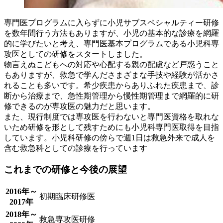
専門医プログラムに入らずに小児サブスペシャルティー研修
を数年間行う方法もありますが、小児の基本的な診療を網羅
的に学びたいと考え、専門医基本プログラムである小児科専
攻医としての研修をスタートしました。
物言えぬこどもへの対応や心配する親の配慮など戸惑うこと
もありますが、救急で学んださまざまな手技や経験が活かさ
れることも多いです。希少疾患からありふれた疾患まで、診
断から治療まで、急性期管理から慢性期管理まで網羅的に研
修できるのが専攻医の魅力だと思います。
また、現行制度では専攻医を行わないと専門医資格を取れな
いため研修を形として残すためにも小児科専門医取得を目指
しています。小児科研修の傍らで週1日は救急外来で成人を
含む救急科としての診療を行っています
これまでの研修と今後の展望
2016年～
初期臨床研修医
2017年
2018年～
救急専攻医研修