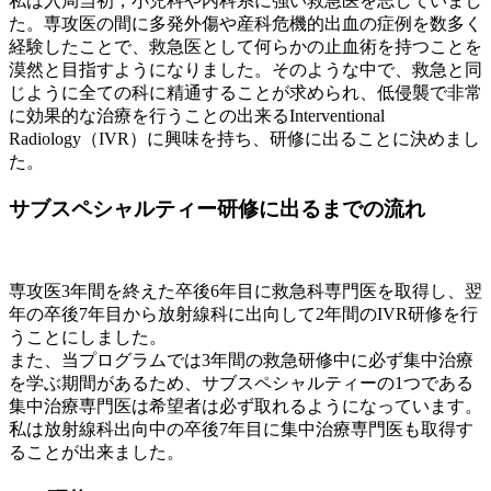
私は入局当初，小児科や内科系に強い救急医を志していまし
た。専攻医の間に多発外傷や産科危機的出血の症例を数多く
経験したことで、救急医として何らかの止血術を持つことを
漠然と目指すようになりました。そのような中で、救急と同
じように全ての科に精通することが求められ、低侵襲で非常
に効果的な治療を行うことの出来るInterventional
Radiology（IVR）に興味を持ち、研修に出ることに決めまし
た。
サブスペシャルティー研修に出るまでの流れ
専攻医3年間を終えた卒後6年目に救急科専門医を取得し、翌
年の卒後7年目から放射線科に出向して2年間のIVR研修を行
うことにしました。
また、当プログラムでは3年間の救急研修中に必ず集中治療
を学ぶ期間があるため、サブスペシャルティーの1つである
集中治療専門医は希望者は必ず取れるようになっています。
私は放射線科出向中の卒後7年目に集中治療専門医も取得す
ることが出来ました。