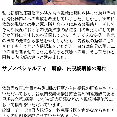
私は初期臨床研修医の時から内視鏡に興味を持っており当初
は消化器内科への専攻を希望していました。しかし、実際に
救急の現場での生と死が隣り合わせにある緊張感と、そして
そんな状況における内視鏡治療の活躍を目の当たりにして自
分が何科にすすむのか苦悩していました。そんな矢先、救急
の医局の先輩から救急をやりながらも、内視鏡の勉強にも出
させてもらうという選択肢をいただき、自分は自分の望む二
つの道を進ませてもらえるならと救急への道、そしてそれと
同時に内視鏡の道へと進みました。
サブスペシャルティー研修、内視鏡研修の流れ
救急専攻医1年目から週1回の頻度から内視鏡の研修をさせて
いただいており、普段内視鏡研修は救急含め関連施設である
戸塚共立第1病院、いずみ記念病院などの内視鏡指導施設に
おいて指導をいただいています。
診断、そして治療内視鏡を、救急専攻医を進めながらもたく
さんの症例を経験させていただきました。