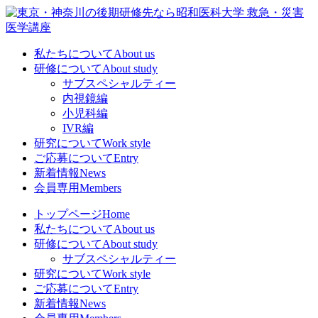
私たちについて
About us
研修について
About study
サブスペシャルティー
内視鏡編
小児科編
IVR編
研究について
Work style
ご応募について
Entry
新着情報
News
会員専用
Members
トップページ
Home
私たちについて
About us
研修について
About study
サブスペシャルティー
研究について
Work style
ご応募について
Entry
新着情報
News