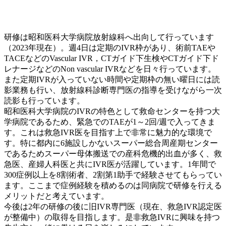
研修は昭和医科大学病院放射線科へ出向して行っています
（2023年現在）。週4日は定期のIVR枠があり、術前TAEや
TACEなどのVascular IVR，CTガイド下生検やCTガイド下ド
レナージなどのNon vascular IVRなどを日々行っています。
また定期IVRが入っていない時間や定期枠の無い曜日には読
影業務も行い、放射線科診断専門医の指導を受けながら一次
読影も行っています。
昭和医科大学病院のIVRの特色として救命センターを持つ大
学病院であるため、緊急でのTAEが1～2回/週で入ってきま
す。これは救急IVR医を目指す上で非常に魅力的な環境で
す。特に都内に6施設しかないスーパー総合周産期センター
であるためスーパー母体搬送での産科危機的出血が多く、救
急医、産婦人科医と共にIVR医が活躍しています。1年間で
300症例以上を8割術者、2割第1助手で経験させてもらってい
ます。ここまで症例経験を積めるのは同病院で研修を行える
メリットだと考えています。
今後は2年の研修の後に旧IVR専門医（現在、救急IVR認定医
が整備中）の取得を目指します。是非救急IVRに興味を持つ