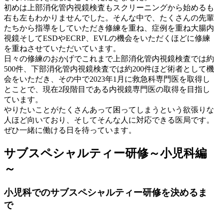
初めは上部消化管内視鏡検査もスクリーニングから始めるも
右も左もわかりませんでした。そんな中で、たくさんの先輩
たちから指導をしていただき修練を重ね、症例を重ね大腸内
視鏡そしてESDやECRP、EVLの機会をいただくほどに修練
を重ねさせていただいています。
日々の修練のおかげでこれまで上部消化管内視鏡検査では約
500件、下部消化管内視鏡検査では約200件ほど術者として機
会をいただき、その中で2023年1月に救急科専門医を取得し
とことで、現在2段階目である内視鏡専門医の取得を目指し
ています。
やりたいことがたくさんあって困ってしまうという欲張りな
人ほど向いており、そしてそんな人に対応できる医局です。
ぜひ一緒に働ける日を待っています。
サブスペシャルティー研修～小児科編
～
小児科でのサブスペシャルティー研修を決めるま
で